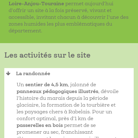
Loire-Anjou-Touraine
permet aujourd’hui
d’offrir un site à la fois préservé, vivant et
accessible, invitant chacun à découvrir l’une des
zones humides les plus emblématiques du
département.
Les activités sur le site
La randonnée
Un
sentier de 4,5 km
, jalonné de
panneaux pédagogiques illustrés
, dévoile
l’histoire du marais depuis la période
glaciaire, la formation de la tourbière et
les paysages chers à Rabelais. Pour un
confort optimal, près d’1 km de
passerelles en bois
permet de se
promener au sec, franchissant