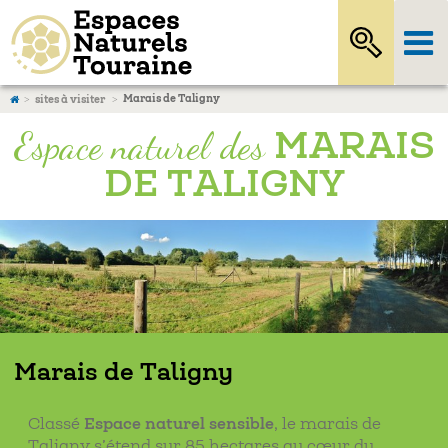
Marais de Taligny
sites à visiter
Espace naturel des
MARAIS
DE TALIGNY
Marais de Taligny
Classé
Espace naturel sensible
, le marais de
Taligny s’étend sur 85 hectares au cœur du