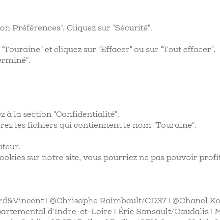
on Préférences". Cliquez sur "Sécurité".
Touraine" et cliquez sur "Effacer" ou sur "Tout effacer".
erminé".
 à la section "Confidentialité".
érez les fichiers qui contiennent le nom "Touraine".
ateur.
ookies sur notre site, vous pourriez ne pas pouvoir prof
lard&Vincent | ©Chrisophe Raimbault/CD37 | ©Chanel K
artemental d’Indre-et-Loire | Éric Sansault/Caudalis |