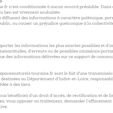
fr
e.fr n’est conditionnée à aucun accord préalable. Dans ce
du lien est vivement souhaitée.
ites diffusant des informations à caractère polémique, 
 public, ou causer un préjudice quelconque à la collectivi
orter les informations les plus exactes possibles et d’as
inexactitudes, d’erreurs ou de possibles omissions porta
atique des informations délivrées sur ce support de commu
spacesnaturels.touraine.fr sont le fait d'une transmission
 destinées au Département d’Indre-et-Loire, responsab
édée à des tiers.
s bénéficiez d’un droit d’accès, de rectification et de 
s, vous opposer au traitement, demander l’effacement ou 
tive.