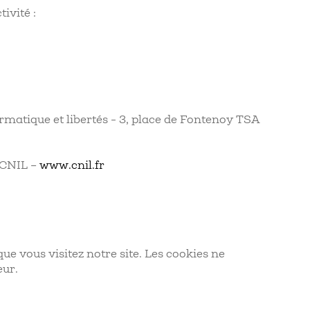
ivité :
matique et libertés - 3, place de Fontenoy TSA
a CNIL –
www.cnil.fr
que vous visitez notre site. Les cookies ne
eur.