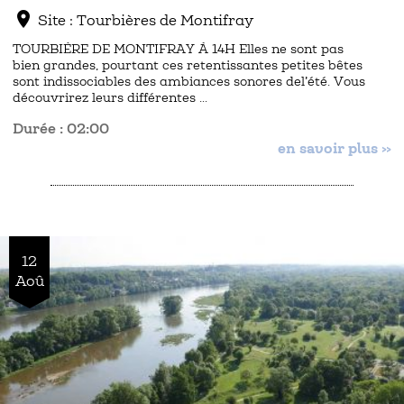
location_on
Site : Tourbières de Montifray
TOURBIÈRE DE MONTIFRAY À 14H Elles ne sont pas
bien grandes, pourtant ces retentissantes petites bêtes
sont indissociables des ambiances sonores del’été. Vous
découvrirez leurs différentes …
Durée : 02:00
en savoir plus »
12
Aoû