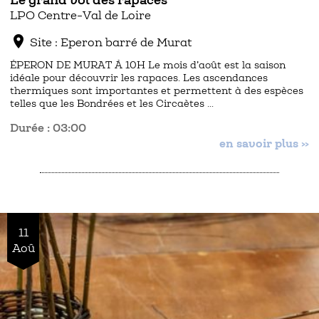
Le grand vol des rapaces
LPO Centre-Val de Loire
location_on
Site : Eperon barré de Murat
ÉPERON DE MURAT À 10H Le mois d’août est la saison
idéale pour découvrir les rapaces. Les ascendances
thermiques sont importantes et permettent à des espèces
telles que les Bondrées et les Circaètes …
Durée : 03:00
en savoir plus »
11
Aoû