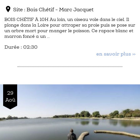
location_on
Site : Bois Chétif - Marc Jacquet
BOIS CHÉTIF À 10H Au loin, un oiseau vole dans le ciel. Il
plonge dans la Loire pour attraper sa proie puis se pose sur
un arbre mort pour manger le poisson. Ce rapace blanc et
marron foncé a un …
Durée : 02:30
en savoir plus »
29
Aoû