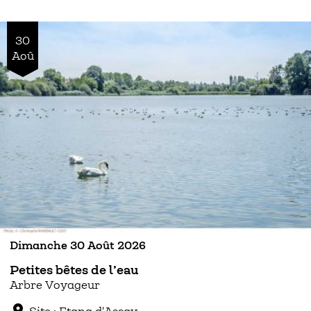
30
Aoû
Dimanche 30 Août 2026
Petites bêtes de l’eau
Arbre Voyageur
location_on