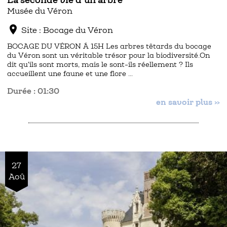
La seconde vie d’un arbre
Musée du Véron
location_on
Site : Bocage du Véron
BOCAGE DU VÉRON À 15H Les arbres têtards du bocage
du Véron sont un véritable trésor pour la biodiversité.On
dit qu’ils sont morts, mais le sont-ils réellement ? Ils
accueillent une faune et une flore …
Durée : 01:30
en savoir plus »
27
Aoû