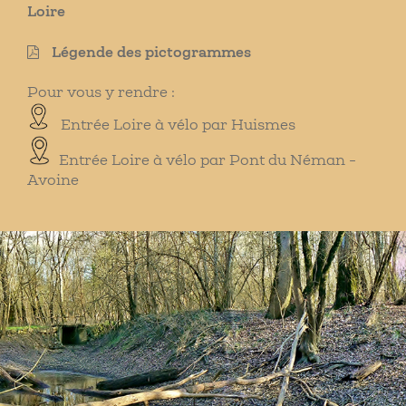
Loire
Légende des pictogrammes
Pour vous y rendre :
Entrée Loire à vélo par Huismes
Entrée Loire à vélo par Pont du Néman -
Avoine