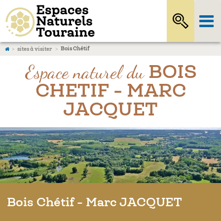
Bois Chétif
sites à visiter
Espace naturel du
BOIS
CHETIF - MARC
JACQUET
Bois Chétif - Marc JACQUET