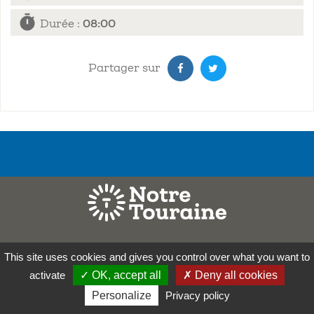
timer
Durée :
08:00
Partager sur
Mentions légales
This site uses cookies and gives you control over what you want to
Contact
activate
✓ OK, accept all
✗ Deny all cookies
Plan de site
Personalize
Privacy policy
Zones de préemption – accès notaires